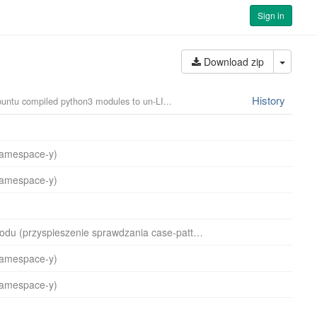
Sign in
Select
Download zip
History
buntu compiled python3 modules to un-LI...
namespace-y)
namespace-y)
dalsze optymalizacje i upiększanie kodu (przyspieszenie sprawdzania case-pattern
namespace-y)
namespace-y)