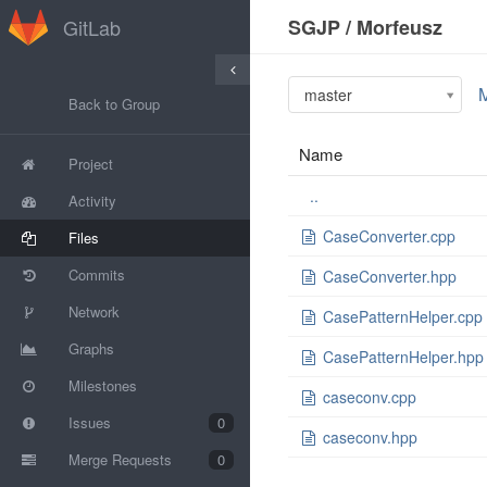
GitLab
SGJP
/
Morfeusz
master
Back to Group
Name
Project
..
Activity
CaseConverter.cpp
Files
Commits
CaseConverter.hpp
Network
CasePatternHelper.cpp
Graphs
CasePatternHelper.hpp
Milestones
caseconv.cpp
Issues
0
caseconv.hpp
Merge Requests
0