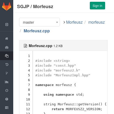
GitLab
SGJP
/
Morfeusz
Sign in
Morfeusz
morfeusz
master
Back to Group
Morfeusz.cpp
Project
Morfeusz.cpp
1.2 KB
Activity
Files
1
2
#include <string>
Commits
3
#include "const.hpp"
4
#include "morfeusz2.h"
Network
5
#include "MorfeuszImpl.hpp"
6
Graphs
7
namespace
morfeusz
{
Milestones
8
9
using
namespace
std
;
Issues
0
10
11
string
Morfeusz
::
getVersion
()
{
Merge Requests
0
12
return
MORFEUSZ2_VERSION
;
13
}