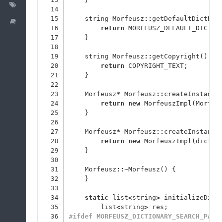
Labels
14
15
string
Morfeusz
::
getDefaultDictNam
Wiki
16
return
MORFEUSZ_DEFAULT_DICT_N
17
}
18
19
string
Morfeusz
::
getCopyright
()
{
20
return
COPYRIGHT_TEXT
;
21
}
22
23
Morfeusz
*
Morfeusz
::
createInstance
24
return
new
MorfeuszImpl
(
Morfeu
25
}
26
27
Morfeusz
*
Morfeusz
::
createInstance
28
return
new
MorfeuszImpl
(
dictNa
29
}
30
31
Morfeusz
::~
Morfeusz
()
{
32
}
33
34
static
list
<
string
>
initializeDict
35
list
<
string
>
res
;
36
#ifdef MORFEUSZ_DICTIONARY_SEARCH_PATH