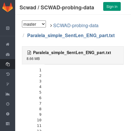
GitLab
Scwad
/
SCWAD-probing-data
Sign in
SCWAD-probing-data
Back to Group
Paralela_simple_SentLen_ENG_part.txt
Project
Paralela_simple_SentLen_ENG_part.txt
Activity
8.66 MB
Files
1
Commits
2
3
Network
4
5
Graphs
6
Milestones
7
8
Issues
0
9
10
Merge Requests
0
11